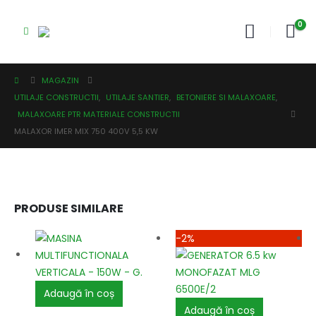
0
MAGAZIN
UTILAJE CONSTRUCTII
,
UTILAJE SANTIER
,
BETONIERE SI MALAXOARE
,
MALAXOARE PTR MATERIALE CONSTRUCTII
MALAXOR IMER MIX 750 400V 5,5 KW
PRODUSE SIMILARE
-2%
Adaugă în coș
Adaugă în coș