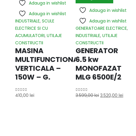
Adauga in wishlist
Adauga in wishlist
Adauga in wishlist
INDUSTRIALE
,
SCULE
Adauga in wishlist
ELECTRICE SI CU
GENERATOARE ELECTRICE
,
ACUMULATORI
,
UTILAJE
INDUSTRIALE
,
UTILAJE
CONSTRUCTII
CONSTRUCTII
MASINA
GENERATOR
MULTIFUNCTIONALA
6.5 kw
VERTICALA –
MONOFAZAT
150W – G.
MLG 6500E/2
410,00
lei
3.599,00
lei
3.520,00
lei
0
out of 5
0
out of 5