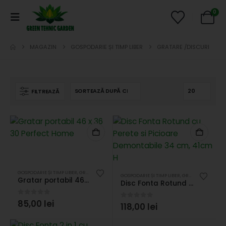
0
MAGAZIN
GOSPODARIE ȘI TIMP LIBER
GRATARE /DISCURI
FILTREAZĂ
GOSPODARIE ȘI TIMP LIBER
,
GRATARE /DISCURI
GOSPODARIE ȘI TIMP LIBER
,
GRATARE /DISCURI
Gratar portabil 46 x 36 30 Perfect Home
Disc Fonta Rotund cu Perete si Picioare Demontabile 34 cm, 41cm H
0
out of 5
85,00
lei
0
out of 5
118,00
lei