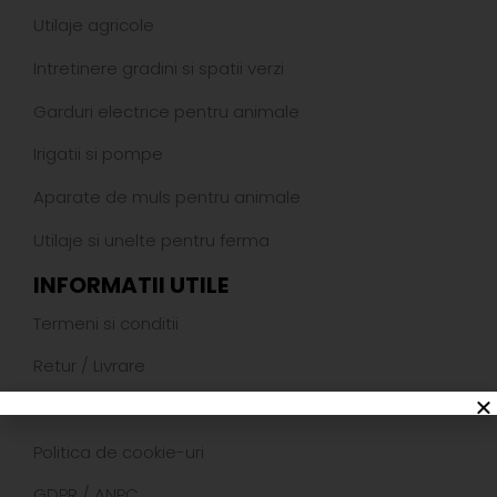
Utilaje agricole
Intretinere gradini si spatii verzi
Garduri electrice pentru animale
Irigatii si pompe
Aparate de muls pentru animale
Utilaje si unelte pentru ferma
INFORMATII UTILE
Termeni si conditii
Retur
/
Livrare
Politica de confidentialitate
Politica de cookie-uri
GDPR
/
ANPC