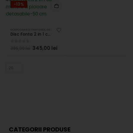
-13%
GOSPODARIE ȘI TIMP LIBER
,
GRATARE /DISCURI
Disc Fonta 2 in 1 cu manere si picioare detasabile-50 cm
0
out of 5
345,00
lei
396,00
lei
CATEGORII PRODUSE