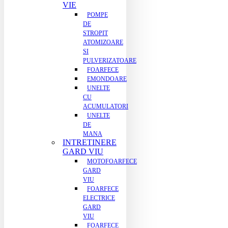
VIE
POMPE
DE
STROPIT
ATOMIZOARE
SI
PULVERIZATOARE
FOARFECE
EMONDOARE
UNELTE
CU
ACUMULATORI
UNELTE
DE
MANA
INTRETINERE
GARD VIU
MOTOFOARFECE
GARD
VIU
FOARFECE
ELECTRICE
GARD
VIU
FOARFECE