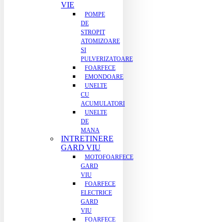
VIE
POMPE
DE
STROPIT
ATOMIZOARE
SI
PULVERIZATOARE
FOARFECE
EMONDOARE
UNELTE
CU
ACUMULATORI
UNELTE
DE
MANA
INTRETINERE
GARD VIU
MOTOFOARFECE
GARD
VIU
FOARFECE
ELECTRICE
GARD
VIU
FOARFECE