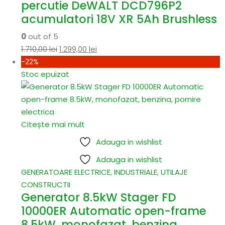
percutie DeWALT DCD796P2
acumulatori 18V XR 5Ah Brushless
0
out of 5
1.710,00
lei
1.299,00
lei
-22%
Stoc epuizat
Citește mai mult
Adauga in wishlist
Adauga in wishlist
GENERATOARE ELECTRICE
,
INDUSTRIALE
,
UTILAJE
CONSTRUCTII
Generator 8.5kW Stager FD
10000ER Automatic open-frame
8.5kW, monofazat, benzina,