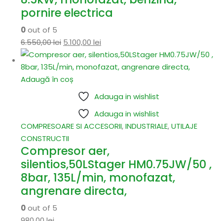
pornire electrica
0
out of 5
6.550,00
lei
5.100,00
lei
Adaugă în coș
Adauga in wishlist
Adauga in wishlist
COMPRESOARE SI ACCESORII
,
INDUSTRIALE
,
UTILAJE
CONSTRUCTII
Compresor aer,
silentios,50LStager HM0.75JW/50 ,
8bar, 135L/min, monofazat,
angrenare directa,
0
out of 5
980,00
lei