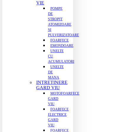
VIE
POMPE
DE
STROPIT
ATOMIZOARE
SI
PULVERIZATOARE
FOARFECE
EMONDOARE
UNELTE
CU
ACUMULATORI
UNELTE
DE
MANA
INTRETINERE
GARD VIU
MOTOFOARFECE
GARD
VIU
FOARFECE
ELECTRICE
GARD
VIU
FOARFECE