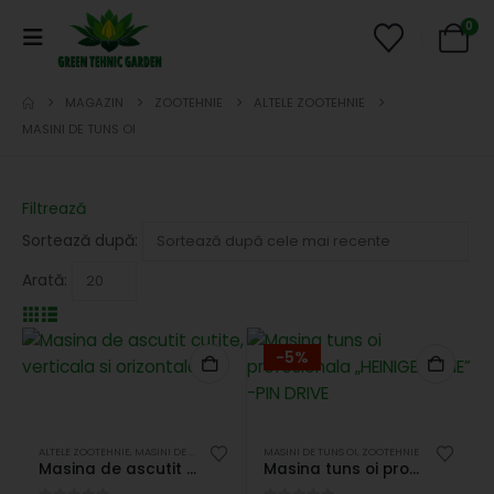
0
MAGAZIN
ZOOTEHNIE
ALTELE ZOOTEHNIE
MASINI DE TUNS OI
Filtrează
Sortează după:
Arată:
-5%
ALTELE ZOOTEHNIE
,
MASINI DE TUNS CAI
,
MASINI DE TUNS OI
MASINI DE TUNS OI
,
MASINI DE TUNS VACI
,
ZOOTEHNIE
,
ZOOTEHN
Masina de ascutit cutite, verticala si orizontala
Masina tuns oi profesionala „HEINIGER ONE” -PIN DRIVE