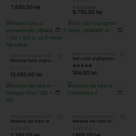
0
out of 5
0
out of 5
7.850,00
lei
9.200,00
lei
8.750,00
lei
MASINI DE TUNS OI
,
ZOOTEHNIE
ALTELE ZOOTEHNIE
,
MASINI DE TUNS OI
,
ZOOTEHNIE
Set cutit si piaptan drept „HEINIGER” oi
Masina tuns oi profesionala „HEINIGER EVO ” 230 v 300 w. cu 3 viteze , PIN-DRIVE
5.00
out of 5
184,00
lei
0
out of 5
12.050,00
lei
ALTELE ZOOTEHNIE
,
MASINI DE TUNS OI
,
ZOOTEHNIE
ALTELE ZOOTEHNIE
,
MASINI DE TUNS OI
,
ZOOTE
Masina de tuns oi – Heiniger Xtra – S12 – 712-100
Masina de tuns oi Constanta 4
0
out of 5
0
out of 5
2.250,00
lei
1.900,00
lei