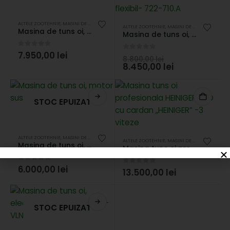
ALTELE ZOOTEHNIE
,
MASINI DE TUNS OI
,
ZOOTEHNIE
ALTELE ZOOTEHNIE
,
MASINI DE TUNS OI
,
ZOOTE
Masina de tuns oi, profesionala – Heiniger ONE – 722-610.A
Masina de tuns oi, profesionala – Heiniger EVO -transmisie cardan flexibil- 722-710.A
0
out of 5
7.950,00
lei
0
out of 5
8.800,00
lei
8.450,00
lei
STOC EPUIZAT
ALTELE ZOOTEHNIE
,
MASINI DE TUNS OI
,
ZOOTEHNIE
ALTELE ZOOTEHNIE
,
MASINI DE TUNS OI
,
ZOOTE
Masina de tuns oi, motor suspendat – 18150
Masina tuns oi profesionala HEINIGER EVO cu cardan „HEINIGER” -3 viteze
0
out of 5
6.000,00
lei
0
out of 5
13.500,00
lei
STOC EPUIZAT