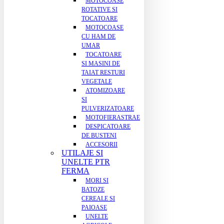
MOTOCOASE
ROTATIVE SI
TOCATOARE
MOTOCOASE
CU HAM DE
UMAR
TOCATOARE
SI MASINI DE
TAIAT RESTURI
VEGETALE
ATOMIZOARE
SI
PULVERIZATOARE
MOTOFIERASTRAE
DESPICATOARE
DE BUSTENI
ACCESORII
UTILAJE SI
UNELTE PTR
FERMA
MORI SI
BATOZE
CEREALE SI
PAIOASE
UNELTE