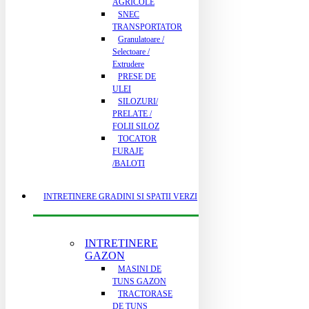
AGRICOLE
SNEC
TRANSPORTATOR
Granulatoare /
Selectoare /
Extrudere
PRESE DE
ULEI
SILOZURI/
PRELATE /
FOLII SILOZ
TOCATOR
FURAJE
/BALOTI
INTRETINERE GRADINI SI SPATII VERZI
INTRETINERE
GAZON
MASINI DE
TUNS GAZON
TRACTORASE
DE TUNS