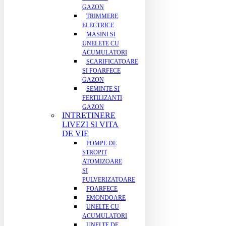
GAZON
TRIMMERE
ELECTRICE
MASINI SI
UNELETE CU
ACUMULATORI
SCARIFICATOARE
SI FOARFECE
GAZON
SEMINTE SI
FERTILIZANTI
GAZON
INTRETINERE
LIVEZI SI VITA
DE VIE
POMPE DE
STROPIT
ATOMIZOARE
SI
PULVERIZATOARE
FOARFECE
EMONDOARE
UNELTE CU
ACUMULATORI
UNELTE DE