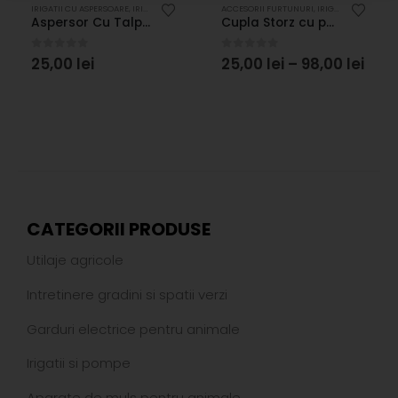
IRIGATII CU ASPERSOARE
,
IRIGATII SI POMPE
ACCESORII FURTUNURI
,
IRIGATII
,
IRIGATII S
Aspersor Cu Talpă Klif BASIC™
Cupla Storz cu portfurtun Aluminiu
0
out of 5
0
out of 5
25,00
lei
25,00
lei
–
98,00
lei
CATEGORII PRODUSE
Utilaje agricole
Intretinere gradini si spatii verzi
Garduri electrice pentru animale
Irigatii si pompe
Aparate de muls pentru animale