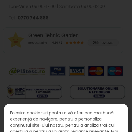
Luni-Vineri 09:00-17:00 | Sambata 09:00-13:00
Tel.:
0770 744 888
Green Tehnic Garden
268 reviews
product rating
4.66 / 5
Folosim cookie-uri pentru a vă oferi cea mai bună
experiență de navigare, pentru a personaliza
conținutul site-ului nostru, pentru a analiza traficul
acestuia și pentru a vă arăta reclame relevante. Mai