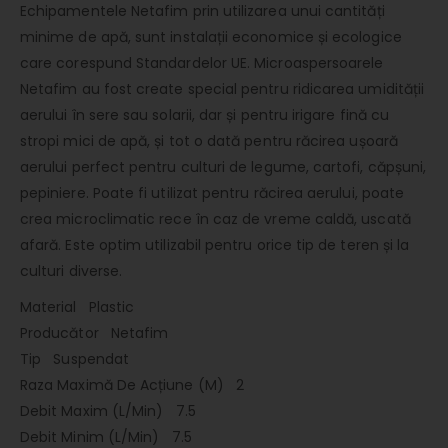
Echipamentele Netafim prin utilizarea unui cantități
minime de apă, sunt instalații economice și ecologice
care corespund Standardelor UE. Microaspersoarele
Netafim au fost create special pentru ridicarea umidității
aerului în sere sau solarii, dar și pentru irigare fină cu
stropi mici de apă, și tot o dată pentru răcirea ușoară
aerului perfect pentru culturi de legume, cartofi, căpșuni,
pepiniere. Poate fi utilizat pentru răcirea aerului, poate
crea microclimatic rece în caz de vreme caldă, uscată
afară. Este optim utilizabil pentru orice tip de teren și la
culturi diverse.
Material Plastic
Producător Netafim
Tip Suspendat
Raza Maximă De Acțiune (M) 2
Debit Maxim (L/Min) 7.5
Debit Minim (L/Min) 7.5