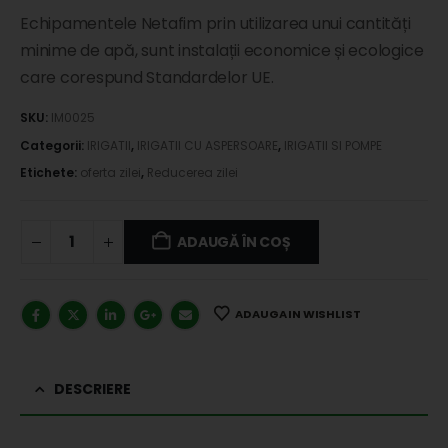
Echipamentele Netafim prin utilizarea unui cantități
minime de apă, sunt instalații economice și ecologice
care corespund Standardelor UE.
SKU:
IM0025
Categorii:
IRIGATII
,
IRIGATII CU ASPERSOARE
,
IRIGATII SI POMPE
Etichete:
oferta zilei
,
Reducerea zilei
ADAUGĂ ÎN COȘ
ADAUGA IN WISHLIST
DESCRIERE