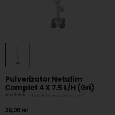
Pulverizator Netafim
Complet 4 X 7.5 L/H (Gri)
( Nu există recenzii până acum. )
0
out of 5
28,00
lei