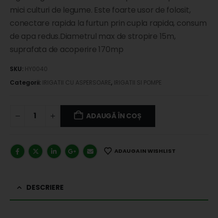
mici culturi de legume. Este foarte usor de folosit,
conectare rapida la furtun prin cupla rapida, consum
de apa redus.Diametrul max de stropire 15m,
suprafata de acoperire 170mp
SKU:
HY0040
Categorii:
IRIGATII CU ASPERSOARE
,
IRIGATII SI POMPE
ADAUGĂ ÎN COȘ
ADAUGA IN WISHLIST
DESCRIERE