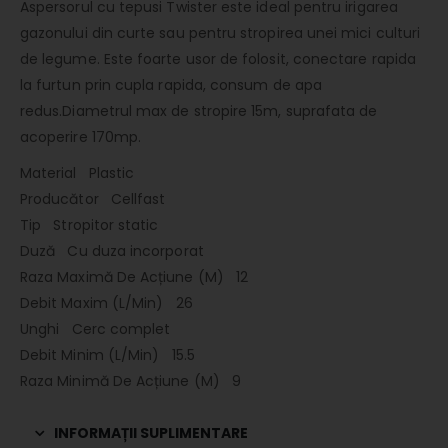
Aspersorul cu tepusi Twister este ideal pentru irigarea
gazonului din curte sau pentru stropirea unei mici culturi
de legume. Este foarte usor de folosit, conectare rapida
la furtun prin cupla rapida, consum de apa
redus.Diametrul max de stropire 15m, suprafata de
acoperire 170mp.
Material Plastic
Producător Cellfast
Tip Stropitor static
Duză Cu duza incorporat
Raza Maximă De Acțiune (M) 12
Debit Maxim (L/Min) 26
Unghi Cerc complet
Debit Minim (L/Min) 15.5
Raza Minimă De Acțiune (M) 9
INFORMAȚII SUPLIMENTARE