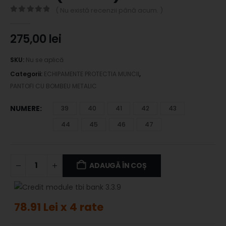
( Nu există recenzii până acum. )
0
out of 5
275,00
lei
SKU:
Nu se aplică
Categorii:
ECHIPAMENTE PROTECTIA MUNCII
,
PANTOFI CU BOMBEU METALIC
NUMERE
39
40
41
42
43
44
45
46
47
ADAUGĂ ÎN COȘ
78.91 Lei x 4 rate