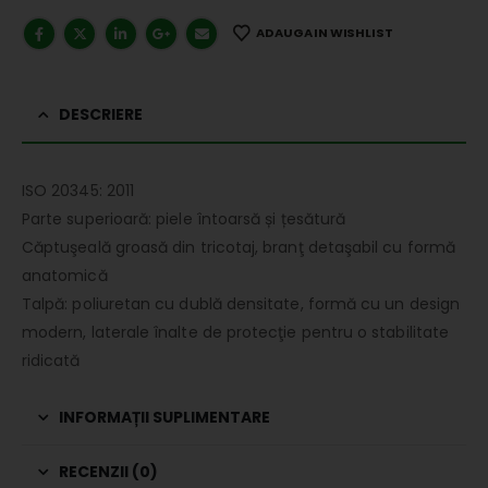
ADAUGA IN WISHLIST
DESCRIERE
ISO 20345: 2011
Parte superioară: piele întoarsă și țesătură
Căptuşeală groasă din tricotaj, branţ detaşabil cu formă
anatomică
Talpă: poliuretan cu dublă densitate, formă cu un design
modern, laterale înalte de protecţie pentru o stabilitate
ridicată
INFORMAȚII SUPLIMENTARE
RECENZII (0)