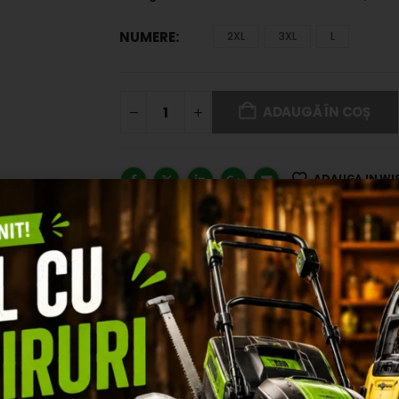
NUMERE
2XL
3XL
L
ADAUGĂ ÎN COȘ
ADAUGA IN WI
ZII (0)
i duble. Orificii de ventilaţie pentru o circulaţie mai bună a aeru
 și precizia marginilor. Model dotat cu port ecuson.