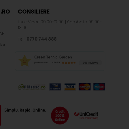
.RO
CONSILIERE
Luni-Vineri 09:00-17:00 | Sambata 09:00-
13:00
AP
Tel.:
0770 744 888
lor
Green Tehnic Garden
268 reviews
product rating
4.66 / 5