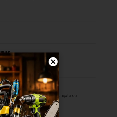
SHLIST
lui. Talie ajustabilă cu elastic. Manşete cu