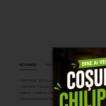
DESCRIERE
INFORMAȚII SUPLIMENTARE
RECEN
• MATERIAL: 35% bumbac, 65% poliester.
• Jachetă: 2 buzunare cu închidere prin arici. Cusătur
nasturi. Cusături contrastante, subliniind acuratețea
• Standard EN ISO 13688