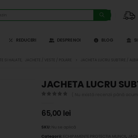
REDUCERI
DESPRE NOI
BLOG
S
TE SI HALATE
,
JACHETE / VESTE / POLARE
JACHETA LUCRU SUBTIRE / ALB
JACHETA LUCRU SUBT
( Nu există recenzii până acum.
0
out of 5
65,00
lei
SKU:
Nu se aplică
Categorii:
ECHIPAMENTE PROTECTIA MUNCII
,
JACH