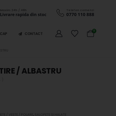
Maxim 24h / 48h
Telefon comenzi
0770 110 888
Livrare rapida din stoc
0
ICAP
CONTACT
ASTRU
IRE / ALBASTRU
 )
ETE / VESTE / POLARE
,
SALOPETE SI HALATE