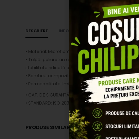
DESCRIERE
INFORMAȚII SUPLIMENTARE
RECEN
• Material: Microfibră respirabilă. Captușeală: Mesh 2
• Talpă: poliuretan cu dublă densitate. Proprietăți a
stabilitate ridicată a încălțămintei.
• Bombeu compozit. Proprietăți antistatice și partea c
• Permeabilitate limitată
• CAT. DE SIGURANȚĂ: S1 SRC
• STANDARD: ISO 20345: 2011
PRODUSE SIMILARE