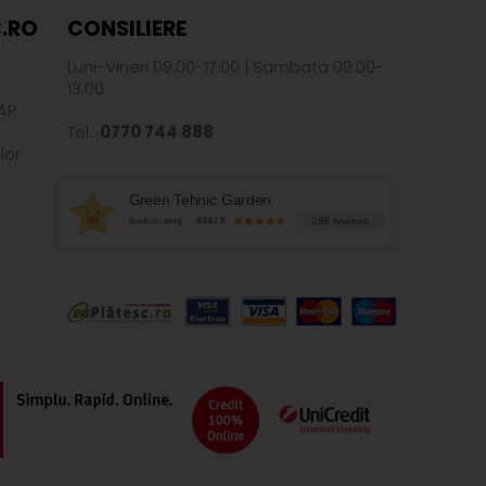
.RO
CONSILIERE
Luni-Vineri 09:00-17:00 | Sambata 09:00-
13:00
AP
Tel.:
0770 744 888
lor
Green Tehnic Garden
268 reviews
product rating
4.66 / 5