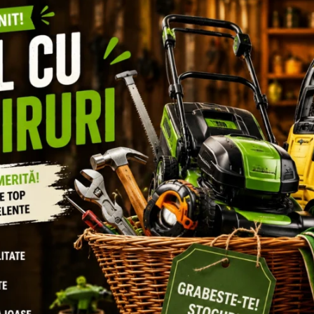
ADAUGA IN WI
ZII (0)
D Air-Fresh. Branț detașabil, antibacterian.
nti-alunecare (pe suprafețe din oțel și ceramică), rezistență la 
ălcâiului înaltă. Absorb șocurile la nivelul călcâielor.