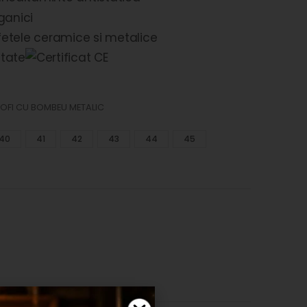
OFI CU BOMBEU METALIC
40
41
42
43
44
45