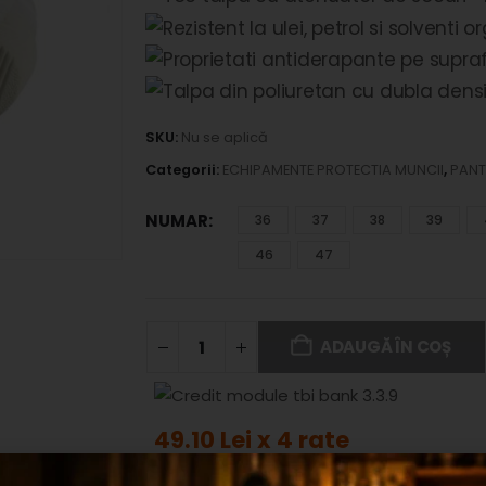
SKU:
Nu se aplică
Categorii:
ECHIPAMENTE PROTECTIA MUNCII
,
PANT
NUMAR
36
37
38
39
46
47
ADAUGĂ ÎN COȘ
49.10 Lei x 4 rate