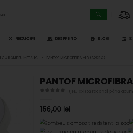
REDUCERI
DESPRE NOI
BLOG
S
I CU BOMBEU METALIC
PANTOF MICROFIBRA ALB (S2SRC)
PANTOF MICROFIBRA 
( Nu există recenzii până acum.
0
out of 5
156,00
lei