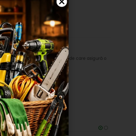
SHLIST
uleiuri, nervuri protectoare profunde care asigură o