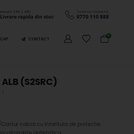
Maxim 24h / 48h
Telefon comenzi
0770 110 888
Livrare rapida din stoc
0
ICAP
CONTACT
ALB (S2SRC)
 )