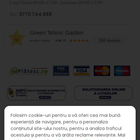
Luni-Vineri 09:00-17:00 | Sambata 09:00-13:00
0770 744 888
Tel.:
Green Tehnic Garden
268 reviews
product rating
4.66 / 5
Folosim cookie-uri pentru a vă oferi cea mai bună
experiență de navigare, pentru a personaliza
conținutul site-ului nostru, pentru a analiza traficul
acestuia și pentru a vă arăta reclame relevante. Mai