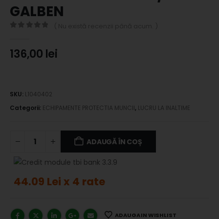
GALBEN
( Nu există recenzii până acum. )
0
out of 5
136,00
lei
SKU:
L1040402
Categorii:
ECHIPAMENTE PROTECTIA MUNCII
,
LUCRU LA INALTIME
ADAUGĂ ÎN COȘ
44.09 Lei x 4 rate
ADAUGA IN WISHLIST