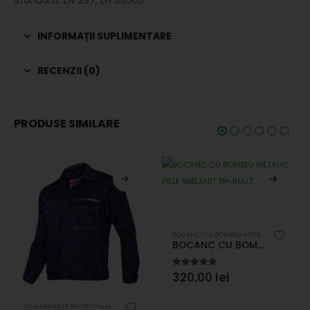
Standard: EN 397, EN 50365.
INFORMAȚII SUPLIMENTARE
RECENZII (0)
PRODUSE SIMILARE
BOCANCI CU BOMBEU METALIC
,
ECHIPAMEN
BOCANC CU BOMBEU METALIC PIELE IMBLANIT TIP-INALT
5.00
out of 5
320,00
lei
ECHIPAMENTE PROTECTIA MUNCII
,
JACHETE / VESTE / POLARE
,
SALOPETE SI HALATE