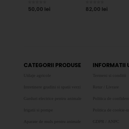
0
out of 5
0
out of 5
50,00
lei
82,00
lei
CATEGORII PRODUSE
INFORMATII 
Utilaje agricole
Termeni si conditii
Intretinere gradini si spatii verzi
Retur
/
Livrare
Garduri electrice pentru animale
Politica de confident
Irigatii si pompe
Politica de cookie-u
Aparate de muls pentru animale
GDPR
/
ANPC