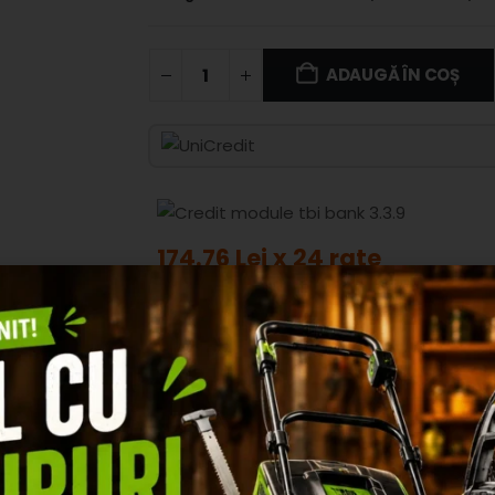
ADAUGĂ ÎN COȘ
174.76 Lei x 24 rate
ADAUGA IN WI
ZII (0)
tuturor animalelor similare de până la 5 kg.