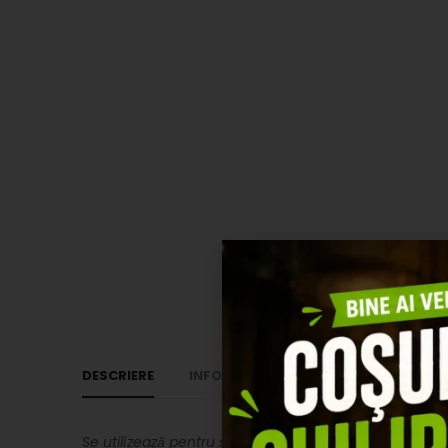
DESCRIERE
INFORMAȚII SUPLIMENTARE
RECEN
Se utilizează pentru smulgerea penelor, găinilor și a 