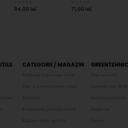
0
out of 5
0
out of 5
84,00
lei
71,00
lei
UTILE
CATEGORII / MAGAZIN
GREENTEHNIC
Vinificatie si procesare fructe
Cum comand?
Folie si accesorii pentru solarii
Comanda prin SEAP
ialitate
Zootehnie
Garantia produselor
ri
Echipamente protectia muncii
Despre noi
Magazin utilaje agricole
Contact