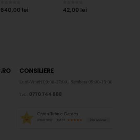
0
out of 5
0
out of 5
0
out 
640,00
lei
42,00
lei
90,0
.RO
CONSILIERE
Luni-Vineri 09:00-17:00 | Sambata 09:00-13:00
0770 744 888
Tel.:
Green Tehnic Garden
268 reviews
product rating
4.66 / 5