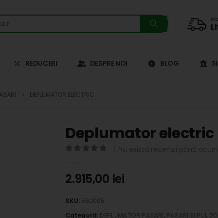
Ma
L
REDUCERI
DESPRE NOI
BLOG
S
ASARI
DEPLUMATOR ELECTRIC
Deplumator electric
( Nu există recenzii până acum.
0
out of 5
2.915,00
lei
SKU:
560005
Categorii:
DEPLUMATOR PASARI
,
PASARI SI PUI
,
ZO