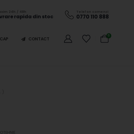
xim 24h / 48h
Telefon comenzi
ivrare rapida din stoc
0770 110 888
0
ICAP
CONTACT
 )
OTEHNIE