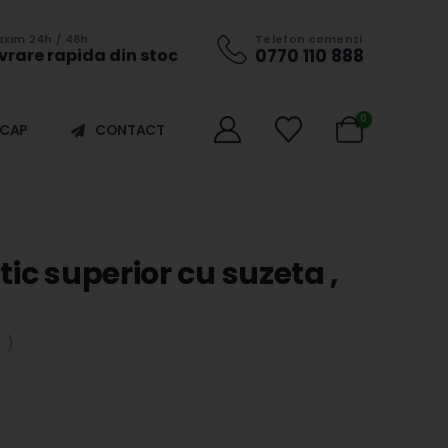
xim 24h / 48h
Telefon comenzi
ivrare rapida din stoc
0770 110 888
0
ICAP
CONTACT
ic superior cu suzeta ,
 )