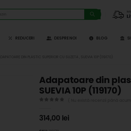
Ma
L
REDUCERI
DESPRE NOI
BLOG
S
DAPATOARE DIN PLASTIC SUPERIOR CU SUZETA , SUEVIA 10P (119170)
Adapatoare din plast
SUEVIA 10P (119170)
( Nu există recenzii până acum.
0
out of 5
314,00
lei