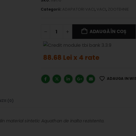
SKU:
119170
Categorii:
ADAPATORI VACI
,
VACI
,
ZOOTEHNIE
ADAUGĂ ÎN COȘ
88.68 Lei x 4 rate
ADAUGA IN WI
ZII (0)
n material sintetic Aquathan de inalta rezistenta.