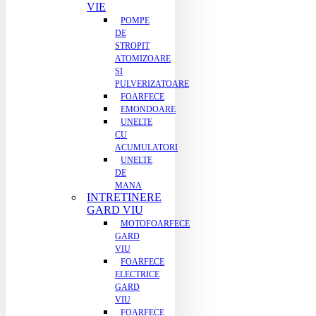
VIE
POMPE
DE
STROPIT
ATOMIZOARE
SI
PULVERIZATOARE
FOARFECE
EMONDOARE
UNELTE
CU
ACUMULATORI
UNELTE
DE
MANA
INTRETINERE
GARD VIU
MOTOFOARFECE
GARD
VIU
FOARFECE
ELECTRICE
GARD
VIU
FOARFECE