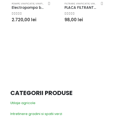
POMPE
,
VINIFICATIE
,
VINIFICATIE SI PROCESARE FRUCTE
FILTRARE
,
VINIFICATIE
,
VINIFICATIE SI PROCESARE FRUCTE
Electropompa bem 50
PLACA FILTRANTA 20×20 ROVER 24 EXTRAFINE STERILE
0
out of 5
0
out of 5
2.720,00
lei
98,00
lei
CATEGORII PRODUSE
Utilaje agricole
Intretinere gradini si spatii verzi