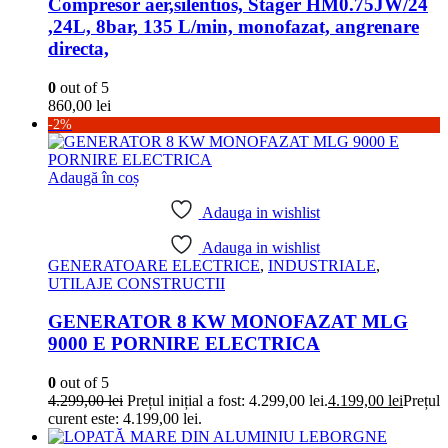
Compresor aer,silentios, Stager HM0.75JW/24
,24L, 8bar, 135 L/min, monofazat, angrenare
directa,
0
out of 5
860,00
lei
-2%
Adaugă în coș
Adauga in wishlist
Adauga in wishlist
GENERATOARE ELECTRICE
,
INDUSTRIALE
,
UTILAJE CONSTRUCTII
GENERATOR 8 KW MONOFAZAT MLG
9000 E PORNIRE ELECTRICA
0
out of 5
4.299,00
lei
Prețul inițial a fost: 4.299,00 lei.
4.199,00
lei
Prețul
curent este: 4.199,00 lei.