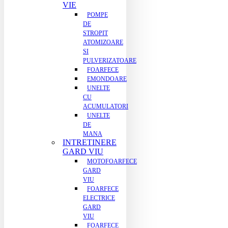
VIE
POMPE
DE
STROPIT
ATOMIZOARE
SI
PULVERIZATOARE
FOARFECE
EMONDOARE
UNELTE
CU
ACUMULATORI
UNELTE
DE
MANA
INTRETINERE
GARD VIU
MOTOFOARFECE
GARD
VIU
FOARFECE
ELECTRICE
GARD
VIU
FOARFECE