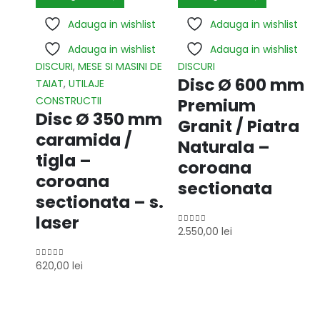
Adauga in wishlist
Adauga in wishlist
Adauga in wishlist
Adauga in wishlist
DISCURI
,
MESE SI MASINI DE
DISCURI
Disc Ø 600 mm
TAIAT
,
UTILAJE
CONSTRUCTII
Premium
Disc Ø 350 mm
Granit / Piatra
caramida /
Naturala –
tigla –
coroana
coroana
sectionata
sectionata – s.
laser
2.550,00
lei
0
out of 5
620,00
lei
0
out of 5