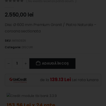
( Nu există recenzii până acum. )
0
out of 5
2.550,00
lei
Disc Ø 600 mm Premium Granit / Piatra Naturala –
coroana sectionata
SKU:
IM1193926
Categorie:
DISCURI
ADAUGĂ ÎN COȘ
139.13 Lei
de la
Lei rata lunara
153.56 Lei x 24 rate