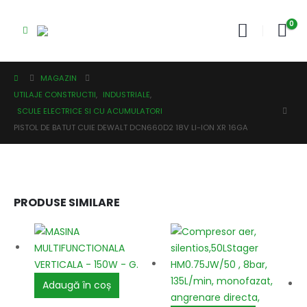
0
MAGAZIN
UTILAJE CONSTRUCTII
,
INDUSTRIALE
,
SCULE ELECTRICE SI CU ACUMULATORI
PISTOL DE BATUT CUIE DEWALT DCN660D2 18V LI-ION XR 16GA
PRODUSE SIMILARE
Adaugă în coș