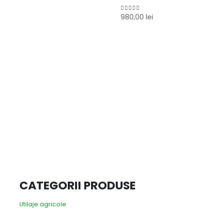
980,00
lei
0
out of 5
CATEGORII PRODUSE
Utilaje agricole