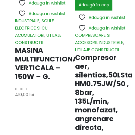
Adauga in wishlist
Adaugă în coș
Adauga in wishlist
Adauga in wishlist
INDUSTRIALE
,
SCULE
ELECTRICE SI CU
Adauga in wishlist
ACUMULATORI
,
UTILAJE
COMPRESOARE SI
CONSTRUCTII
ACCESORII
,
INDUSTRIALE
,
MASINA
UTILAJE CONSTRUCTII
Compresor
MULTIFUNCTIONALA
aer,
VERTICALA –
silentios,50LSta
150W – G.
HM0.75JW/50 ,
8bar,
410,00
lei
0
out of 5
135L/min,
monofazat,
angrenare
directa,