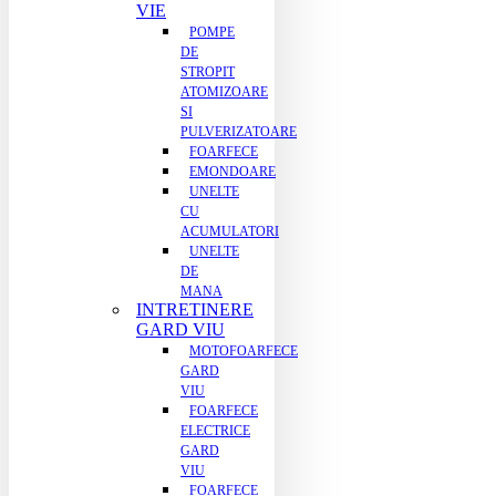
VIE
POMPE
DE
STROPIT
ATOMIZOARE
SI
PULVERIZATOARE
FOARFECE
EMONDOARE
UNELTE
CU
ACUMULATORI
UNELTE
DE
MANA
INTRETINERE
GARD VIU
MOTOFOARFECE
GARD
VIU
FOARFECE
ELECTRICE
GARD
VIU
FOARFECE