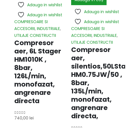
Adauga in wishlist
Adauga in wishlist
Adauga in wishlist
COMPRESOARE SI
Adauga in wishlist
ACCESORII
,
INDUSTRIALE
,
COMPRESOARE SI
UTILAJE CONSTRUCTII
ACCESORII
,
INDUSTRIALE
,
Compresor
UTILAJE CONSTRUCTII
Compresor
aer, 6L Stager
aer,
HM1010K ,
silentios,50LSta
8bar,
HM0.75JW/50 ,
126L/min,
8bar,
monofazat,
135L/min,
angrenare
monofazat,
directa
angrenare
directa,
740,00
lei
0
out of 5