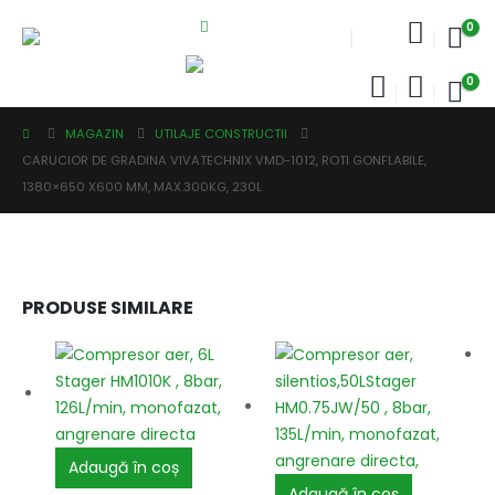
0
0
MAGAZIN
UTILAJE CONSTRUCTII
CARUCIOR DE GRADINA VIVATECHNIX VMD-1012, ROTI GONFLABILE,
1380×650 X600 MM, MAX.300KG, 230L
PRODUSE SIMILARE
Adaugă în coș
Adaugă în coș