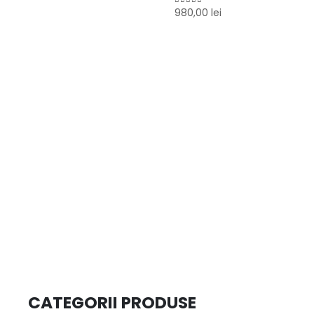
980,00
lei
0
out of 5
CATEGORII PRODUSE