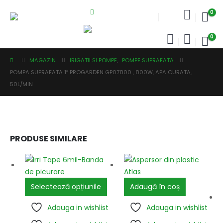
0
0
MAGAZIN
IRIGATII SI POMPE
,
POMPE SUPRAFATA
POMPA SUPRAFATA 1″ PROGARDEN GP07800 , 800W, APA CURATA,
50L/MIN
PRODUSE SIMILARE
Selectează opțiunile
Adaugă în coș
Adauga in wishlist
Adauga in wishlist