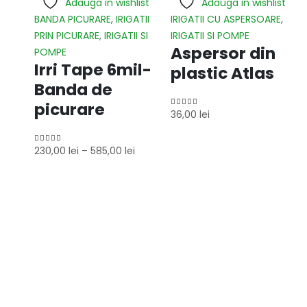
Adauga in wishlist
Adauga in wishlist
BANDA PICURARE
,
IRIGATII
IRIGATII CU ASPERSOARE
,
PRIN PICURARE
,
IRIGATII SI
IRIGATII SI POMPE
Aspersor din
POMPE
Irri Tape 6mil-
plastic Atlas
Banda de
picurare
36,00
lei
5.00
out of 5
230,00
lei
–
585,00
lei
5.00
out of 5