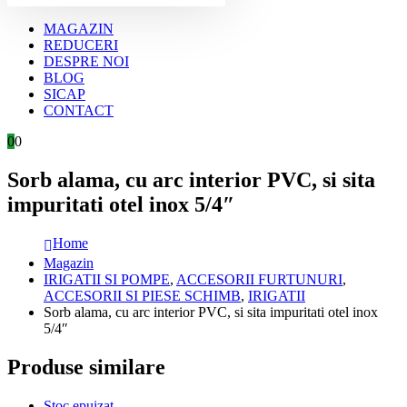
MAGAZIN
REDUCERI
DESPRE NOI
BLOG
SICAP
CONTACT
0
0
Sorb alama, cu arc interior PVC, si sita
impuritati otel inox 5/4″
Home
Magazin
IRIGATII SI POMPE
,
ACCESORII FURTUNURI
,
ACCESORII SI PIESE SCHIMB
,
IRIGATII
Sorb alama, cu arc interior PVC, si sita impuritati otel inox
5/4″
Produse similare
Stoc epuizat