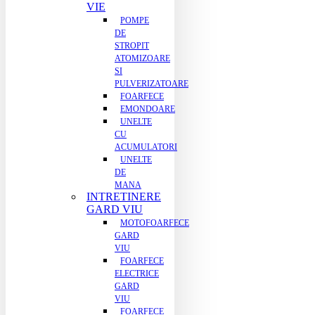
VIE
POMPE
DE
STROPIT
ATOMIZOARE
SI
PULVERIZATOARE
FOARFECE
EMONDOARE
UNELTE
CU
ACUMULATORI
UNELTE
DE
MANA
INTRETINERE
GARD VIU
MOTOFOARFECE
GARD
VIU
FOARFECE
ELECTRICE
GARD
VIU
FOARFECE