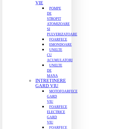
VIE
POMPE
DE
STROPIT
ATOMIZOARE
SI
PULVERIZATOARE
FOARFECE
EMONDOARE
UNELTE
CU
ACUMULATORI
UNELTE
DE
MANA
INTRETINERE
GARD VIU
MOTOFOARFECE
GARD
VIU
FOARFECE
ELECTRICE
GARD
VIU
FOARFECE