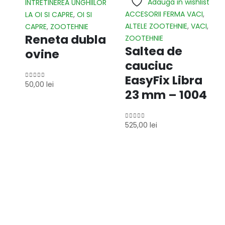
Adauga in wishlist
INTRETINEREA UNGHIILOR
ACCESORII FERMA VACI
,
LA OI SI CAPRE
,
OI SI
ALTELE ZOOTEHNIE
,
VACI
,
CAPRE
,
ZOOTEHNIE
Reneta dubla
ZOOTEHNIE
Saltea de
ovine
cauciuc
EasyFix Libra
50,00
lei
0
out of 5
23 mm – 1004
525,00
lei
0
out of 5