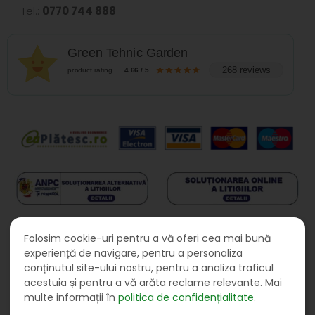
Tel.:
0770 744 888
Green Tehnic Garden
268 reviews
product rating
4.66 / 5
Folosim cookie-uri pentru a vă oferi cea mai bună
experiență de navigare, pentru a personaliza
conținutul site-ului nostru, pentru a analiza traficul
acestuia și pentru a vă arăta reclame relevante. Mai
multe informații în
politica de confidențialitate
.