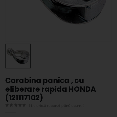
Carabina panica , cu
eliberare rapida HONDA
(121117102)
( Nu există recenzii până acum. )
0
out of 5