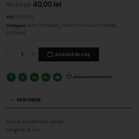
40,00
lei
50,00
lei
SKU:
121117102V
Categorii:
ALTELE ZOOTEHNIE
,
CLOPOTE, LANTURI SI CARABINE
,
ZOOTEHNIE
ADAUGĂ ÎN COȘ
ADAUGA IN WISHLIST
DESCRIERE
Boucle cu eliberare rapida .
Lungime: 8 cm.