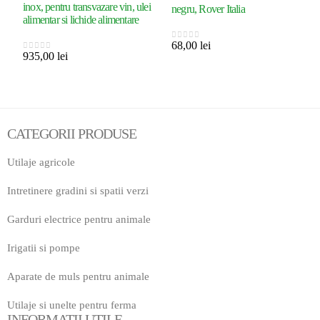
inox, pentru transvazare vin, ulei
negru, Rover Italia
alimentar si lichide alimentare
68,00
lei
0
out of 5
935,00
lei
0
out of 5
CATEGORII PRODUSE
Utilaje agricole
Intretinere gradini si spatii verzi
Garduri electrice pentru animale
Irigatii si pompe
Aparate de muls pentru animale
Utilaje si unelte pentru ferma
INFORMATII UTILE