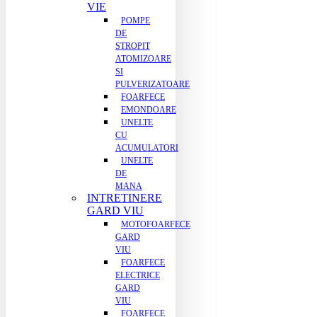
VIE
POMPE
DE
STROPIT
ATOMIZOARE
SI
PULVERIZATOARE
FOARFECE
EMONDOARE
UNELTE
CU
ACUMULATORI
UNELTE
DE
MANA
INTRETINERE
GARD VIU
MOTOFOARFECE
GARD
VIU
FOARFECE
ELECTRICE
GARD
VIU
FOARFECE