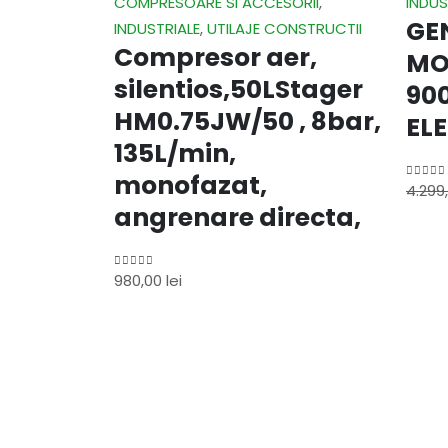
COMPRESOARE SI ACCESORII
,
INDUS
GE
INDUSTRIALE
,
UTILAJE CONSTRUCTII
Compresor aer,
MO
silentios,50LStager
90
HM0.75JW/50 , 8bar,
EL
135L/min,
monofazat,
4.299
0
out o
angrenare directa,
980,00
lei
0
out of 5