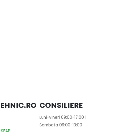
PENTRU 
UTILAJE
SANTIER
Masa
Stag
fera
1600
250
1.060,00
0
out of 5
EHNIC.RO
CONSILIERE
?
Luni-Vineri 09:00-17:00 |
Sambata 09:00-13:00
 SEAP