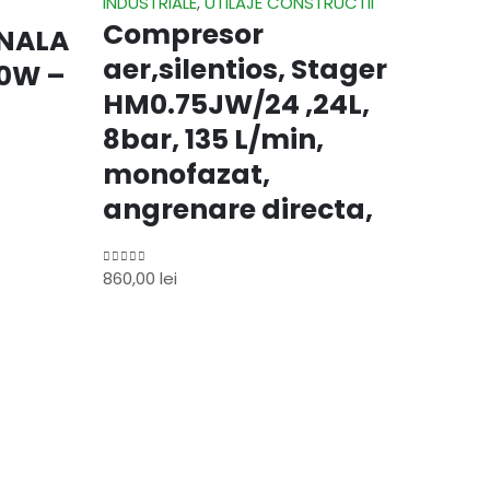
INDUSTRIALE
,
UTILAJE CONSTRUCTII
Compresor
NALA
aer,silentios, Stager
50W –
HM0.75JW/24 ,24L,
8bar, 135 L/min,
monofazat,
angrenare directa,
860,00
lei
0
out of 5
Adaugă
INDUSTR