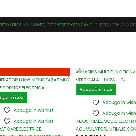
BETONIERE SI MALAXOARE
,
BETONIERE PROFESIONALE
BETONIERA CU MOTO
Adaugă în coș
ugă în coș
Adauga in wishl
Adauga in wishlist
Adauga in wishl
Adauga in wishlist
INDUSTRIALE
,
SCULE ELECTRI
RATOARE ELECTRICE
,
ACUMULATORI
,
UTILAJE CO