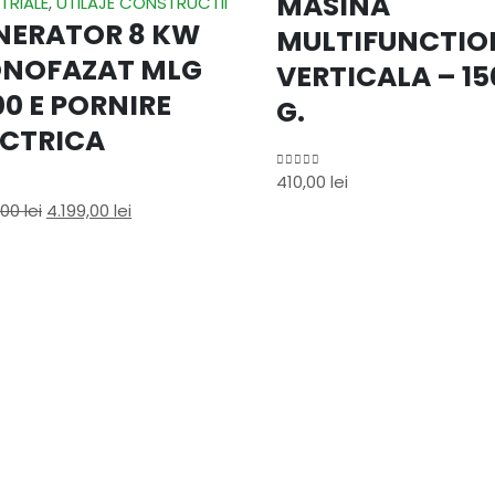
MASINA
TRIALE
,
UTILAJE CONSTRUCTII
NERATOR 8 KW
MULTIFUNCTIO
NOFAZAT MLG
VERTICALA – 1
00 E PORNIRE
G.
ECTRICA
410,00
lei
0
out of 5
,00
lei
4.199,00
lei
f 5