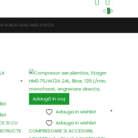
0
0
R HONDA GX160 IMER SYNTESI
Adaugă în coș
ist
Adauga in wishlist
ist
CE SI CU
Adauga in wishlist
NSTRUCTII
COMPRESOARE SI ACCESORII
,