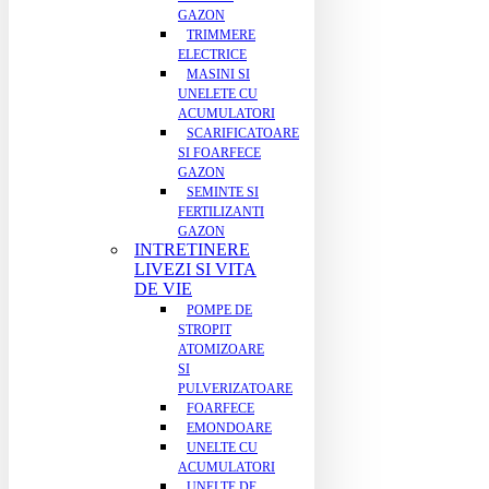
GAZON
TRIMMERE
ELECTRICE
MASINI SI
UNELETE CU
ACUMULATORI
SCARIFICATOARE
SI FOARFECE
GAZON
SEMINTE SI
FERTILIZANTI
GAZON
INTRETINERE
LIVEZI SI VITA
DE VIE
POMPE DE
STROPIT
ATOMIZOARE
SI
PULVERIZATOARE
FOARFECE
EMONDOARE
UNELTE CU
ACUMULATORI
UNELTE DE