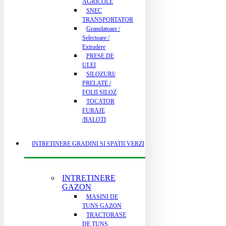
AGRICOLE
SNEC
TRANSPORTATOR
Granulatoare /
Selectoare /
Extrudere
PRESE DE
ULEI
SILOZURI/
PRELATE /
FOLII SILOZ
TOCATOR
FURAJE
/BALOTI
INTRETINERE GRADINI SI SPATII VERZI
INTRETINERE
GAZON
MASINI DE
TUNS GAZON
TRACTORASE
DE TUNS