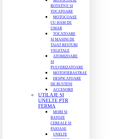
MOTOCOASE
ROTATIVE SI
TOCATOARE
MOTOCOASE
CU HAM DE
UMAR
TOCATOARE
SI MASINI DE
TAIAT RESTURI
VEGETALE
ATOMIZOARE
SI
PULVERIZATOARE
MOTOFIERASTRAE
DESPICATOARE
DE BUSTENI
ACCESORII
UTILAJE SI
UNELTE PTR
FERMA
MORI SI
BATOZE
CEREALE SI
PAIOASE
UNELTE