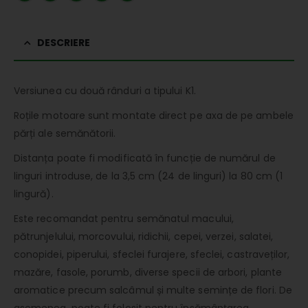
DESCRIERE
Versiunea cu două rânduri a tipului K1.
Roțile motoare sunt montate direct pe axa de pe ambele
părți ale semănătorii.
Distanța poate fi modificată în funcție de numărul de
linguri introduse, de la 3,5 cm (24 de linguri) la 80 cm (1
lingură).
Este recomandat pentru semănatul macului,
pătrunjelului, morcovului, ridichii, cepei, verzei, salatei,
conopidei, piperului, sfeclei furajere, sfeclei, castraveților,
mazăre, fasole, porumb, diverse specii de arbori, plante
aromatice precum salcâmul și multe semințe de flori. De
asemenea, poate fi folosit pentru însămânțarea