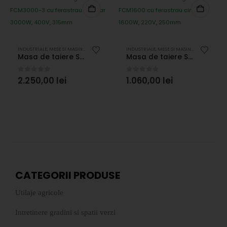
ALE
,
UTILAJE CONSTRUCTII
INDUSTRIALE
,
MESE SI MASINI DE TAIAT
,
PENTRU LEMN
INDUSTRIALE
,
PRELUCRAREA LEMNULUI
,
MESE SI MASINI DE TAIAT
,
UTILAJE CO
,
PENT
Masa de taiere Stager FCM3000-3 cu ferastrau circular 3000W, 400V, 315mm
Masa de taiere Stager FCM1600 cu ferastrau circular 1600W, 220V, 250mm
0
out of 5
0
out of 5
2.250,00
lei
1.060,00
lei
CATEGORII PRODUSE
Utilaje agricole
Intretinere gradini si spatii verzi