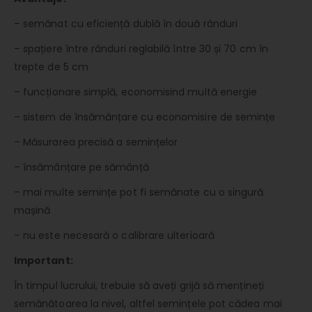
– semănat cu eficiență dublă în două rânduri
– spațiere între rânduri reglabilă între 30 și 70 cm în
trepte de 5 cm
– funcționare simplă, economisind multă energie
– sistem de însămânțare cu economisire de semințe
– Măsurarea precisă a semințelor
– însămânțare pe sămânță
– mai multe semințe pot fi semănate cu o singură
mașină
– nu este necesară o calibrare ulterioară
Important:
În timpul lucrului, trebuie să aveți grijă să mențineți
semănătoarea la nivel, altfel semințele pot cădea mai