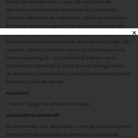
Nivelul de semințe care „curge” din secțiunea de
alimentare a buncărului de semințe în buncărul de
semințe afectează, de asemenea, calitatea semințelor.
În buncăr există un regulator de nivel al semințelor din
aluminiu (cursor), care poate fi deplasat în sus și în jos
pentru a controla cantitatea de semințe care curge. Prin
reglarea corectă a acestui cursor, vă puteți asigura că
numai capul lingurii – și nu mai mult tulpina – este
scufundat în sămânță. În cazul în care tija lingurii este,
de asemenea, scufundată, aceasta poate prelua câteva
boabe în poziția de ejecție.
Accesorii:
– Set de 11 linguri de diferite dimensiuni
Disponibil la comandă:
De asemenea, sunt disponibile o serie de accesorii pentru
operațiuni mai complexe, de exemplu, marcator de