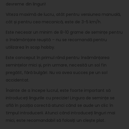
devreme din linguri!
Viteza maximă de lucru, atât pentru versiunea manuală,
cât și pentru cea mecanică, este de 3-5 km/h.
Este necesar un minim de 8-10 grame de semințe pentru
o însămânțare reușită – nu se recomandă pentru
utilizarea în scop hobby.
Este conceput în primul rând pentru însămânțarea
semințelor mici și, prin urmare, necesită un sol fin
pregătit, fără bulgări. Nu va avea succes pe un sol
accidentat.
Înainte de a începe lucrul, este foarte important să
introduceți lingurile cu precizie! Lingura de semințe se
află în poziția corectă atunci când se aude un clic în
timpul introducerii. Atunci când introduceți linguri mai
mici, este recomandabil să folosiți un clește plat.