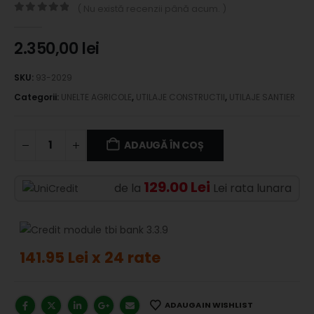
( Nu există recenzii până acum. )
0
out of 5
2.350,00
lei
SKU:
93-2029
Categorii:
UNELTE AGRICOLE
,
UTILAJE CONSTRUCTII
,
UTILAJE SANTIER
ADAUGĂ ÎN COȘ
129.00 Lei
de la
Lei rata lunara
141.95 Lei x 24 rate
ADAUGA IN WISHLIST