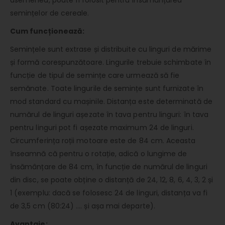
semințelor de cereale.
Cum funcționează:
Semințele sunt extrase și distribuite cu linguri de mărime
și formă corespunzătoare. Lingurile trebuie schimbate în
funcție de tipul de semințe care urmează să fie
semănate. Toate lingurile de semințe sunt furnizate în
mod standard cu mașinile. Distanța este determinată de
numărul de linguri așezate în tava pentru linguri: în tava
pentru linguri pot fi așezate maximum 24 de linguri.
Circumferința roții motoare este de 84 cm. Aceasta
înseamnă că pentru o rotație, adică o lungime de
însămânțare de 84 cm, în funcție de numărul de linguri
din disc, se poate obține o distanță de 24, 12, 8, 6, 4, 3, 2 și
1 (exemplu: dacă se folosesc 24 de linguri, distanța va fi
de 3,5 cm (80:24) …. și așa mai departe).
Avantaje: