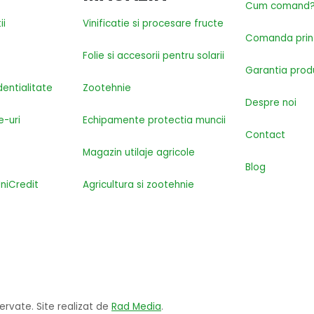
Cum comand
ii
Vinificatie si procesare fructe
Comanda prin
Folie si accesorii pentru solarii
Garantia prod
dentialitate
Zootehnie
Despre noi
e-uri
Echipamente protectia muncii
Contact
Magazin utilaje agricole
Blog
UniCredit
Agricultura si zootehnie
zervate. Site realizat de
Rad Media
.