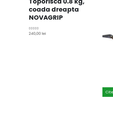
Toporisca 0.8 kg,
coada dreapta
NOVAGRIP
240,00
lei
5.00
out of 5
Cit