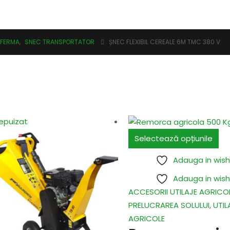
R FERMA
,
SNEC TRANSPORTATOR
ȘNEC FLEXIBIL CEREALE 6M TMC 380 V
epuizat
Selectează opțiunile
Adauga in wishl
Adauga in wishl
ACCESORII UTILAJE AGRICO
PRELUCRAREA SOLULUI
,
UTIL
AGRICOLE