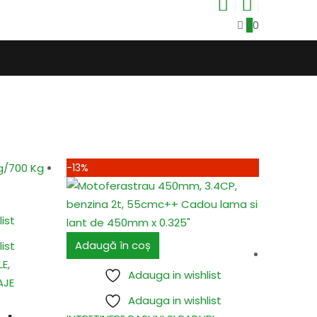
0
0
-13%
ist
Adaugă în coș
ist
LE
,
Adauga in wishlist
AJE
Adauga in wishlist