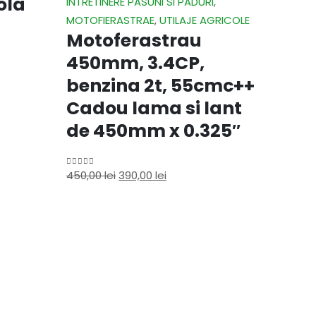
ola
INTRETINERE PASUNI SI PADURI
,
MOTOFIERASTRAE
,
UTILAJE AGRICOLE
Motoferastrau
450mm, 3.4CP,
benzina 2t, 55cmc++
Cadou lama si lant
de 450mm x 0.325″
450,00
lei
390,00
lei
0
out of 5
Adaugă
ACCESOR