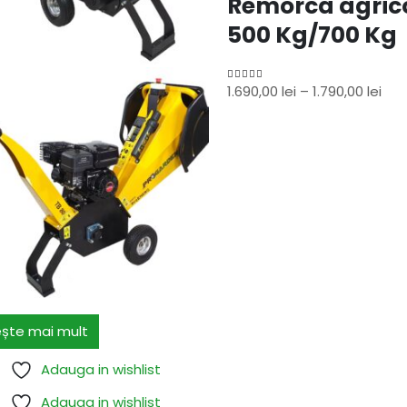
Remorca agric
500 Kg/700 Kg
1.690,00
lei
–
1.790,00
lei
4.00
out of 5
ește mai mult
Adauga in wishlist
Adauga in wishlist