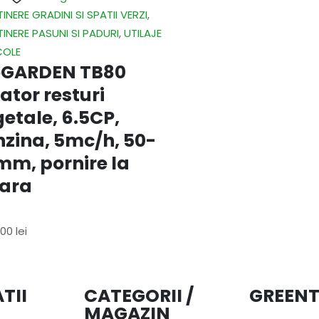
TINERE GRADINI SI SPATII VERZI
,
TINERE PASUNI SI PADURI
,
UTILAJE
COLE
oGARDEN TB80
ator resturi
etale, 6.5CP,
zina, 5mc/h, 50-
m, pornire la
oara
,00
lei
f 5
TII
CATEGORII /
GREENT
MAGAZIN