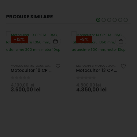
PRODUSE SIMILARE
-12%
-9%
AREA SOLULUI
,
UTILAJE AGRICOLE
MOTOSAPE SI MOTOCULTOARE
,
PRELUCRAREA SOLULUI
,
UTILAJE AGRICOLE
MOTOSAPE SI MOTOCULTOARE
,
PRELUCRARE
Motocultor 10 CP BTA-10SG, latime de lucru 1.350 mm, adancime 300 mm, motor 10cp
Motocultor 13 CP BTA-13SG, latime de lucru 1350 mm, adancime 300 mm, motor 13cp
0
out of 5
0
out of 5
4.100,00
lei
4.800,00
lei
3.600,00
lei
4.350,00
lei