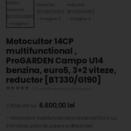
Motocultor 14CP
multifunctional ,
ProGARDEN Campo U14
benzina, euro5, 3+2 viteze,
reductor [BT330/G190]
( Nu există recenzii până acum. )
0
out of 5
6.600,00
lei
7.800,00
lei
– motocultor multifunctional profesional 10 in 1, cu
3+2 viteze, priza de putere si diferential