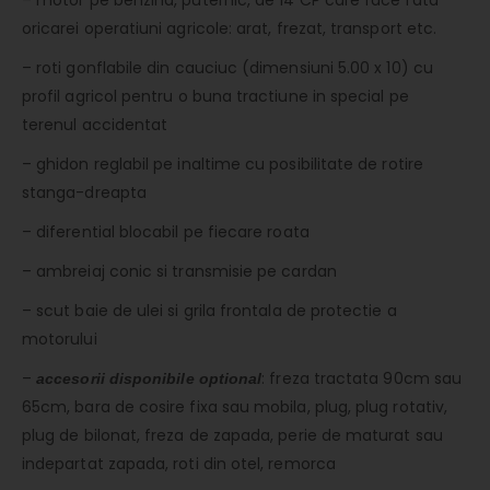
– motor pe benzina, puternic, de 14 CP care face fata
oricarei operatiuni agricole: arat, frezat, transport etc.
– roti gonflabile din cauciuc (dimensiuni 5.00 x 10) cu
profil agricol pentru o buna tractiune in special pe
terenul accidentat
– ghidon reglabil pe inaltime cu posibilitate de rotire
stanga-dreapta
– diferential blocabil pe fiecare roata
– ambreiaj conic si transmisie pe cardan
– scut baie de ulei si grila frontala de protectie a
motorului
–
: freza tractata 90cm sau
accesorii disponibile optional
65cm, bara de cosire fixa sau mobila, plug, plug rotativ,
plug de bilonat, freza de zapada, perie de maturat sau
indepartat zapada, roti din otel, remorca