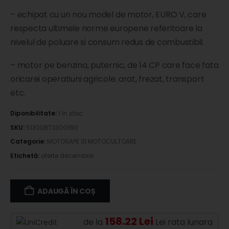
– echipat cu un nou model de motor, EURO V, care
respecta ultimele norme europene referitoare la
nivelul de poluare si consum redus de combustibil.
– motor pe benzina, puternic, de 14 CP care face fata
oricarei operatiuni agricole: arat, frezat, transport
etc.
Diponibilitate:
1 în stoc
SKU:
51300BT330G190
Categorie:
MOTOSAPE SI MOTOCULTOARE
Etichetă:
oferte decembrie
ADAUGĂ ÎN COȘ
158.22 Lei
de la
Lei rata lunara