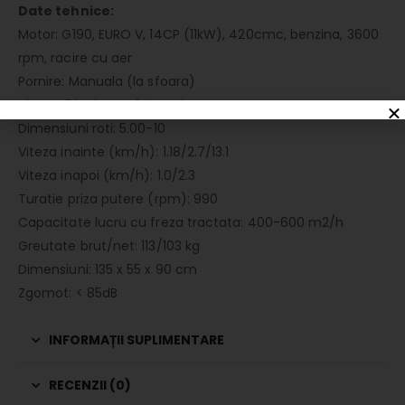
Date tehnice:
Motor: G190, EURO V, 14CP (11kW), 420cmc, benzina, 3600
rpm, racire cu aer
Pornire: Manuala (la sfoara)
Viteze: 3 inainte + 2 inapoi
Dimensiuni roti: 5.00-10
Viteza inainte (km/h): 1.18/2.7/13.1
Viteza inapoi (km/h): 1.0/2.3
Turatie priza putere (rpm): 990
Capacitate lucru cu freza tractata: 400-600 m2/h
Greutate brut/net: 113/103 kg
Dimensiuni: 135 x 55 x 90 cm
Zgomot: < 85dB
INFORMAȚII SUPLIMENTARE
RECENZII (0)