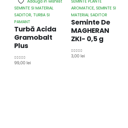
Adauga in wishlist
SEMINTE PLANTE
SEMINTE SI MATERIAL
AROMATICE
,
SEMINTE SI
SADITOR
,
TURBA SI
MATERIAL SADITOR
Seminte De
PAMANT
Turbă Acida
MAGHERAN
Gramobalt
ZKI- 0,5 g
Plus
3,00
lei
0
out of 5
99,00
lei
0
out of 5