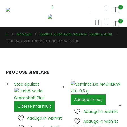
0
0
MAGAZIN
SEMINTE SI MATERIAL SADITOR
,
SEMINTE FLORI
BULBI CALA ZANTEDESCHIA AETHIOPICA, 1 BULB
PRODUSE SIMILARE
Stoc epuizat
Adaugă în coș
Citește mai mult
Adauga in wishlist
Adauga in wishlist
Adauga in wishlist