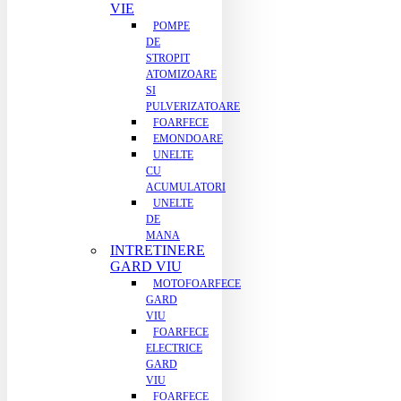
VIE
POMPE
DE
STROPIT
ATOMIZOARE
SI
PULVERIZATOARE
FOARFECE
EMONDOARE
UNELTE
CU
ACUMULATORI
UNELTE
DE
MANA
INTRETINERE
GARD VIU
MOTOFOARFECE
GARD
VIU
FOARFECE
ELECTRICE
GARD
VIU
FOARFECE