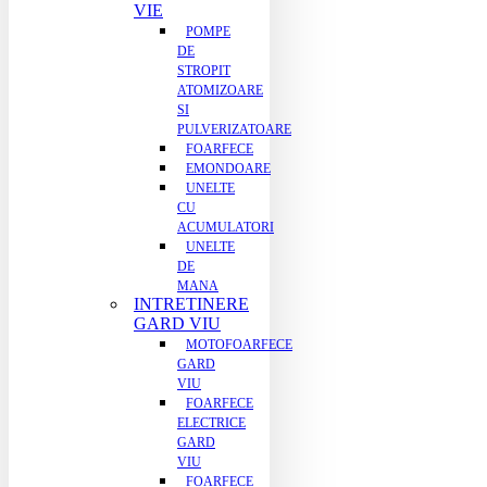
VIE
POMPE
DE
STROPIT
ATOMIZOARE
SI
PULVERIZATOARE
FOARFECE
EMONDOARE
UNELTE
CU
ACUMULATORI
UNELTE
DE
MANA
INTRETINERE
GARD VIU
MOTOFOARFECE
GARD
VIU
FOARFECE
ELECTRICE
GARD
VIU
FOARFECE