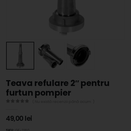
Teava refulare 2″ pentru
furtun pompier
( Nu există recenzii până acum. )
0
out of 5
49,00
lei
SKU:
GF-2160