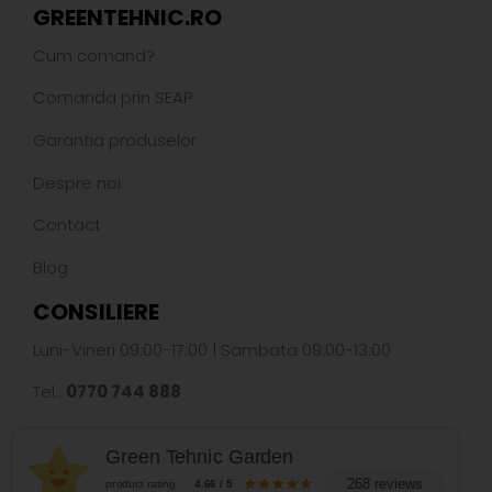
GREENTEHNIC.RO
Cum comand?
Comanda prin SEAP
Garantia produselor
Despre noi
Contact
Blog
CONSILIERE
Luni-Vineri 09:00-17:00 | Sambata 09:00-13:00
Tel.:
0770 744 888
Green Tehnic Garden
268 reviews
product rating
4.66 / 5