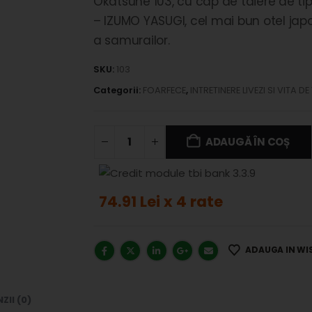
Okatsune 103, cu cap de taiere de tip 
– IZUMO YASUGI, cel mai bun otel jap
a samurailor.
SKU:
103
Categorii:
FOARFECE
,
INTRETINERE LIVEZI SI VITA DE 
ADAUGĂ ÎN COȘ
74.91 Lei x 4 rate
ADAUGA IN WI
ZII (0)