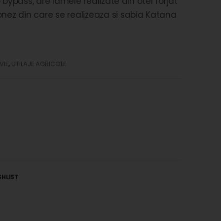
bypass, are lamele realizate din otel forjat
onez din care se realizeaza si sabia Katana
VIE
,
UTILAJE AGRICOLE
SHLIST