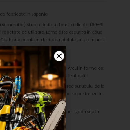
ca fabricata in Japonia.
 samurailor) si au o duritate foarte ridicata (60-61
ni repetate de utilizare. Lama este ascutita in doua
te. Okatsune combina duritatea otelului cu un anumit
ste functionalitate si eficienta. Arcul in forma de
tie pentru incheietura mainii utilizatorului.
roducatorul nu recomanda desfacerea surubului de la
 pentru curatarea lamelor. Foarfeca se pastreaza in
d potrivita pentru lucrari in gradina, livada sau la