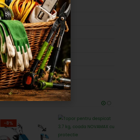
0,2
5,5
25
20 cm
otel forjat
Japonia
-8%