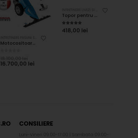
INTRETINERE LIVEZI SI VITA DE VIE
,
UNELTE DE MAN
Topor pentru despicat 3.7 kg, coada NOVAMAX cu protectie
5.00
out of 5
418,00
lei
AGRICOLE
JE AGRICOLE
INTRETINERE PASUNI SI PADURI
,
MOTOCOASE CU LAMA FRONTALA
,
UTILAJE AGRICOLE
Motocositoare Bertolini 143 GX270 / 127SP
0
out of 5
5.00
o
240,
18.100,00
lei
16.700,00
lei
.RO
CONSILIERE
Luni-Vineri 09:00-17:00 | Sambata 09:00-