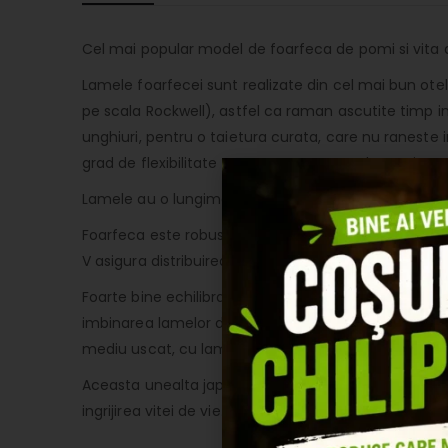
Cel mai popular model de foarfeca de pomi si vita d
Lamele foarfecei sunt realizate din cel mai bun otel
pe scala Rockwell), astfel ca raman ascutite timp ind
unghiuri, pentru o taietura curata, care nu raneste
grad de flexibilitate necesara pentru ca lama si co
Lamele au o lungime de 5,5 cm, iar diametrul maxim
Foarfeca este robusta si usoara (cantareste doar 200
V asigura distribuirea uniforma a fortei de taiere pe
Foarte bine echilibrata din fabrica si realizata di
imbinarea lamelor decat in situatii exceptionale. Ra
mediu uscat, cu lamele inchise. Lamele pot fi ascut
Aceasta unealta japoneza este destinata atat utilizator
ingrijirea vitei de vie.