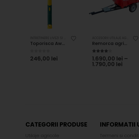
DURI
DESPICATOARE DE BUSTENI
,
POMPE DE STROPIT ATOMIZOARE SI PULVERIZATOARE
,
UTILAJE AGRICOLE
INTRETINERE LIVEZI SI VITA DE VIE
,
UNELTE DE MANA
,
UTILAJE AGRICOLE
,
UTILAJE AGRICOLE
ACCESORII UTILAJE AGRICOLE
,
r 8 T busteni Texas Power Split 820V
Toporisca Awax 0,8 kg, muchii rotunjite, coada NOVAGRIP
Remorca agricola 500 Kg/700 Kg
0
out of 5
4.00
out of 5
246,00
lei
1.690,00
lei
–
1.790,00
lei
CATEGORII PRODUSE
INFORMATII 
Utilaje agricole
Termeni si conditi