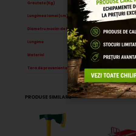
Greutate (Kg)
Lungimea lamei (cm)
Diametru maxim de taiere (mm)
Lungime
Material
Tara de provenienta
PRODUSE SIMILARE