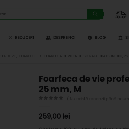
REDUCERI
DESPRE NOI
BLOG
S
VITA DE VIE
,
FOARFECE
FOARFECA DE VIE PROFESIONALA OKATSUNE 103, 25
Foarfeca de vie prof
25 mm, M
( Nu există recenzii până acum.
0
out of 5
259,00
lei