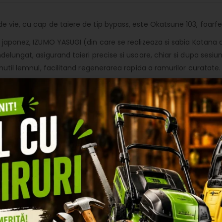
e vie, cu cap de taiere de tip bypass, este Okatsune 103, foarfe
 japonez, IZUMO YASUGI (din care se realizeaza si sabia Katana a
elungat, asigurand taieri precise si usoare, chiar si dupa sesiu
 inutil lemnul, facilitand regenerarea rapida a ramurilor curata
ntralama sa se alinieze intotdeauna corect.
 de taiere al foarfecei Okatsune 103 este de 25 mm.
 g), cu un design simplu si elegant, specific japonez, ce urmare
 lungimea acestuia, ceea ce garanteaza o inchidere lina si protec
n putine componente, foarfeca necesita o intretinere minima. P
sina se dizolva usor in ulei de masline, cea mai indicata solutie
ite cu piatra de ascutit Okatsune 412.
ilor profesionisti, cat si amatorilor pasionati de gradinarit, fiin