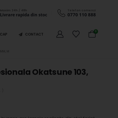
Maxim 24h / 48h
Telefon comenzi
0770 110 888
Livrare rapida din stoc
0
ICAP
CONTACT
 MM, M
esionala Okatsune 103,
 )