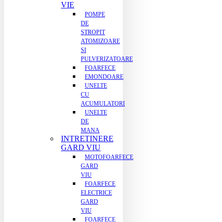
VIE
POMPE
DE
STROPIT
ATOMIZOARE
SI
PULVERIZATOARE
FOARFECE
EMONDOARE
UNELTE
CU
ACUMULATORI
UNELTE
DE
MANA
INTRETINERE
GARD VIU
MOTOFOARFECE
GARD
VIU
FOARFECE
ELECTRICE
GARD
VIU
FOARFECE