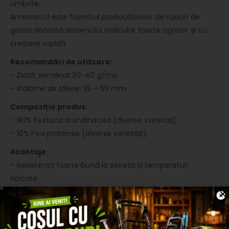
umbrite.
Amestecul este favoritul producătorilor de rulouri de
gazon datorită sistemului radicular foarte agresiv și cu
creștere rapidă.
Recomandări de utilizare:
– Doză: semănat
30-40 g/mp.
– Înălțime de tăiere:
35 – 50 mm
Compoziție produs:
– 90% Festuca arundinacea (diverse varietăți)
– 10% Poa pratensis (diverse varietăți)
Avantaje:
– Rezistență foarte bună la secetă și temperaturi
ridicate.
– Toleranță excelentă la zone umbrite.
– Se obține un gazon dens și foarte atractiv.
– Culoare verde închis, pe tot parcursul anului.