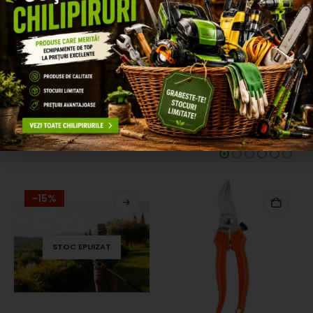
– Germinație și puritate foarte bună.
– Amestec cu varietăți de top
.
INFORMAȚII SUPLIMENTARE
RECENZII (0)
PRODUSE SIMILARE
-15%
STOC EPUIZAT