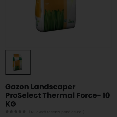
Gazon Landscaper
ProSelect Thermal Force- 10
KG
( Nu există recenzii până acum. )
0
out of 5