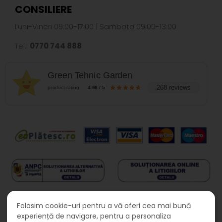
CONSILIERE
Luni-Vineri 09:00-17:00 | Sambata 09:00-13:00
Tel.:
0770 744 888
Green Tehnic Garden
268 reviews
product rating
4.66 / 5
Folosim cookie-uri pentru a vă oferi cea mai bună
experiență de navigare, pentru a personaliza