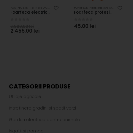
TRETINERE PASUNI SI PADURI
FOARFECE
,
INTRETINERE GARD VIU
,
UTILAJE AGRICOLE
,
INTRETINERE GRADINI SI SPATII VERZI
FOARFECE
,
INTRETINERE GRADINI SI SPATII VERZI
,
INTRETINERE LIVEZI 
Foarfeca electrica Magma E-35 TP cu maner telescopic 140-250 cm
Foarfeca profesionala pentru recoltat, din otel inoxidabil, 19 cm
0
out of 5
0
out of 5
45,00
lei
2.889,00
lei
2.455,00
lei
CATEGORII PRODUSE
Utilaje agricole
Intretinere gradini si spatii verzi
Garduri electrice pentru animale
Irigatii si pompe