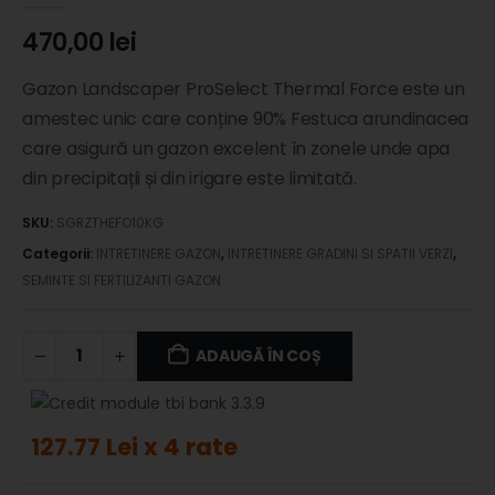
470,00
lei
Gazon Landscaper ProSelect Thermal Force este un
amestec unic care conține 90% Festuca arundinacea
care asigură un gazon excelent în zonele unde apa
din precipitații și din irigare este limitată.
SKU:
SGRZTHEFO10KG
Categorii:
INTRETINERE GAZON
,
INTRETINERE GRADINI SI SPATII VERZI
,
SEMINTE SI FERTILIZANTI GAZON
ADAUGĂ ÎN COȘ
127.77 Lei x 4 rate