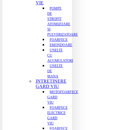
VIE
POMPE
DE
STROPIT
ATOMIZOARE
SI
PULVERIZATOARE
FOARFECE
EMONDOARE
UNELTE
CU
ACUMULATORI
UNELTE
DE
MANA
INTRETINERE
GARD VIU
MOTOFOARFECE
GARD
VIU
FOARFECE
ELECTRICE
GARD
VIU
FOARFECE