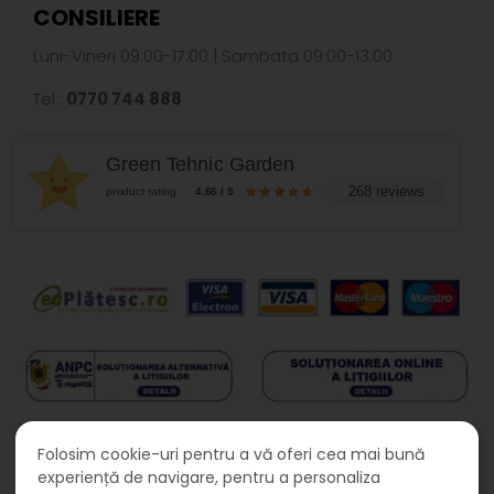
CONSILIERE
Luni-Vineri 09:00-17:00 | Sambata 09:00-13:00
Tel.:
0770 744 888
Green Tehnic Garden
268 reviews
product rating
4.66 / 5
Folosim cookie-uri pentru a vă oferi cea mai bună
experiență de navigare, pentru a personaliza