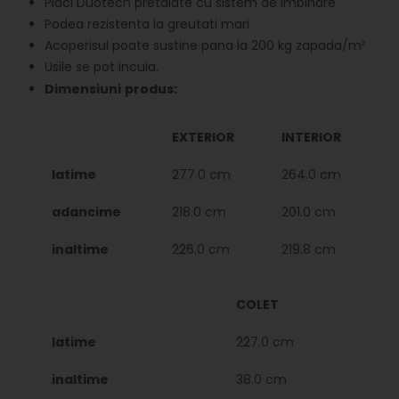
Placi Duotech pretaiate cu sistem de imbinare
Podea rezistenta la greutati mari
Acoperisul poate sustine pana la 200 kg zapada/m²
Usile se pot incuia.
Dimensiuni produs:
EXTERIOR
INTERIOR
latime
277.0 cm
264.0 cm
adancime
218.0 cm
201.0 cm
inaltime
226.0 cm
219.8 cm
COLET
latime
227.0 cm
inaltime
38.0 cm