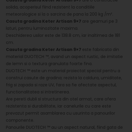
solida, acoperisul fiind rezistent la conditiile
meteorologice si la o sarcina de pana la 200 kg /m².
Casuta gradina
Keter
Artisan 9×7
are geamuri pe 3
laturi, pentru luminozitate maxima.
Deschiderea usilor este de 138.8 cm, iar inaltimea de 181
cm.
Casuta gradina
Keter
Artisan 9×7
este fabricata din
material DUOTECH ™, avand un aspect rustic, de imitatie
de lemn si o textura granulata foarte fina.
DUOTECH ™ este un material proiectat special pentru a
construi casute de gradina; rezista la caldura, umiditate,
frig si zapada si raze UV, fara sa fie afectate aspectul,
functionalitatea si intretinerea.
Are pereti dubli si structura din otel armat, care ofera
rezistenta si durabilitate, iar canelurile cu care este
prevazut permit asamblarea cu usurinta a panourilor
componente.
Panourile DUOTECH ™ au un aspect natural, fiind gata de