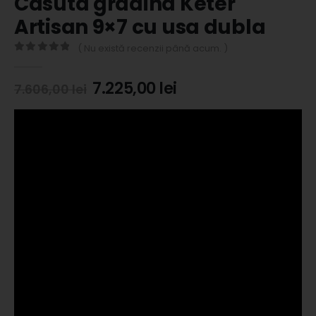
Casuta gradina Keter
Artisan 9×7 cu usa dubla
( Nu există recenzii până acum. )
0
out of 5
7.225,00
lei
7.606,00
lei