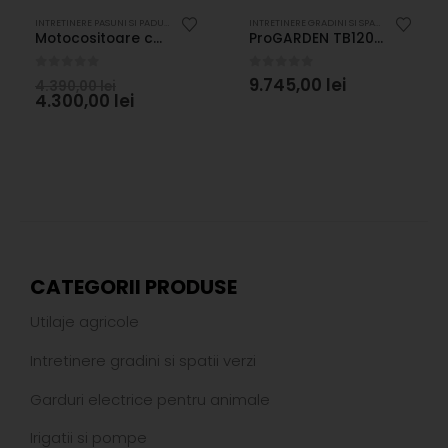
INTRETINERE PASUNI SI PADURI
,
MOTOCOASE CU LAMA FRONTALA
,
UTILAJE AGRICOLE
INTRETINERE GRADINI SI SPATII VERZI
,
INTRET
Motocositoare cu bara 6.5CP, benzina 4T, masa cosire dubla 970mm, 2 viteze ProGARDEN BT-SM1003
ProGARDEN TB120 tocator resturi vegetale, 12CP, benzina, 120mm, pornire manuala
0
out of 5
0
out of 5
9.745,00
lei
4.390,00
lei
4.300,00
lei
CATEGORII PRODUSE
Utilaje agricole
Intretinere gradini si spatii verzi
Garduri electrice pentru animale
Irigatii si pompe