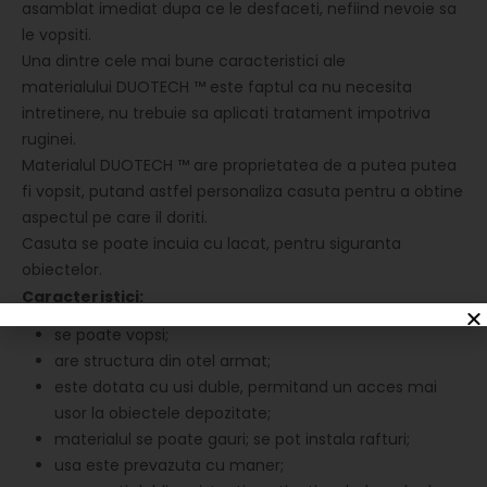
asamblat imediat dupa ce le desfaceti, nefiind nevoie sa
le vopsiti.
Una dintre cele mai bune caracteristici ale
materialului DUOTECH ™ este faptul ca nu necesita
intretinere, nu trebuie sa aplicati tratament impotriva
ruginei.
Materialul DUOTECH ™ are proprietatea de a putea putea
fi vopsit, putand astfel personaliza casuta pentru a obtine
aspectul pe care il doriti.
Casuta se poate incuia cu lacat, pentru siguranta
obiectelor.
Caracteristici:
se poate vopsi;
are structura din otel armat;
este dotata cu usi duble, permitand un acces mai
usor la obiectele depozitate;
materialul se poate gauri; se pot instala rafturi;
usa este prevazuta cu maner;