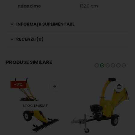
adancime
132.0 cm
INFORMAȚII SUPLIMENTARE
RECENZII (0)
PRODUSE SIMILARE
-2%
STOC EPUIZAT
TE DE MANA
,
UTILAJE AGRICOLE