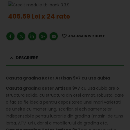
405.59 Lei x 24 rate
ADAUGA IN WISHLIST
DESCRIERE
Casuta gradina Keter Artisan 9×7 cu usa dubla
Casuta gradina Keter Artisan 9×7
cu usa dubla are o
structura solida, cu structura din otel armat, robusta, care
o fac sa fie ideala pentru depozitarea unei mari varietati
de unelte cu maner lung, scarilor, si echipamentelor
indispensabile pentru lucrarile din gradina (masini de tuns
iarba, ATV-uri), dar si a mobilierului de gradina etc.
Casuta gradina
Keter
Artisan 9×7
are o constructie