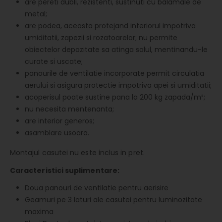
are pereti dubli, rezistenti, sustinuti cu balamale de
metal;
are podea, aceasta protejand interiorul impotriva
umiditatii, zapezii si rozatoarelor; nu permite
obiectelor depozitate sa atinga solul, mentinandu-le
curate si uscate;
panourile de ventilatie incorporate permit circulatia
aerului si asigura protectie impotriva apei si umiditatii;
acoperisul poate sustine pana la 200 kg zapada/m²;
nu necesita mentenanta;
are interior generos;
asamblare usoara.
Montajul casutei nu este inclus in pret.
Caracteristici suplimentare:
Doua panouri de ventilatie pentru aerisire
Geamuri pe 3 laturi ale casutei pentru luminozitate
maxima