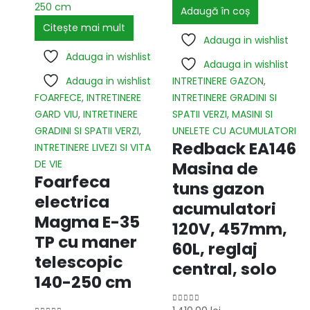
Adaugă în coș
Citește mai mult
Adauga in wishlist
Adauga in wishlist
Adauga in wishlist
Adauga in wishlist
INTRETINERE GAZON
,
FOARFECE
,
INTRETINERE
INTRETINERE GRADINI SI
GARD VIU
,
INTRETINERE
SPATII VERZI
,
MASINI SI
GRADINI SI SPATII VERZI
,
UNELETE CU ACUMULATORI
Redback EA146
INTRETINERE LIVEZI SI VITA
DE VIE
Masina de
Foarfeca
tuns gazon
electrica
acumulatori
Magma E-35
120V, 457mm,
TP cu maner
60L, reglaj
telescopic
central, solo
140-250 cm
0
out of 5