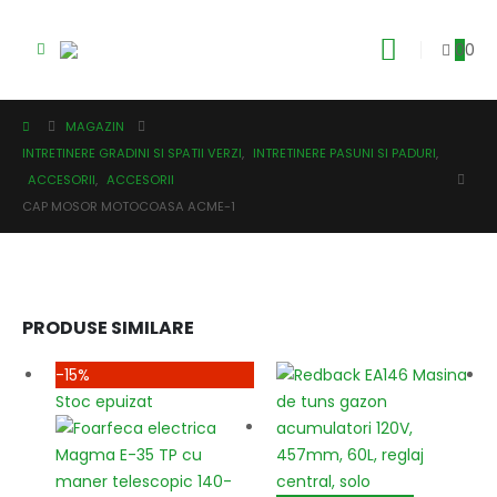
0
0
MAGAZIN
INTRETINERE GRADINI SI SPATII VERZI
,
INTRETINERE PASUNI SI PADURI
,
ACCESORII
,
ACCESORII
CAP MOSOR MOTOCOASA ACME-1
PRODUSE SIMILARE
-15%
Stoc epuizat