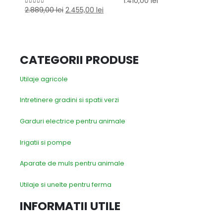
1.410,00
lei
2.889,00
lei
2.455,00
lei
0
out of 5
CATEGORII PRODUSE
Utilaje agricole
Intretinere gradini si spatii verzi
Garduri electrice pentru animale
Irigatii si pompe
Aparate de muls pentru animale
Utilaje si unelte pentru ferma
INFORMATII UTILE