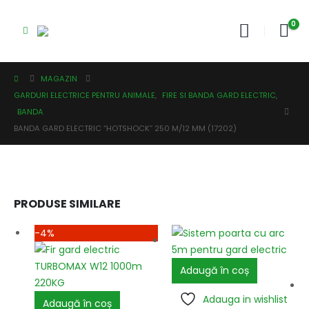
0
MAGAZIN
GARDURI ELECTRICE PENTRU ANIMALE
,
FIRE SI BANDA GARD ELECTRIC
,
BANDA
BANDA GARD ELECTRIC “HOTSHOCK” 250 M/12 MM (17202)
PRODUSE SIMILARE
-4%
Adaugă în coș
Adauga in wishlist
Adaugă în coș