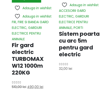
Adauga in wishlist
Adauga in wishlist
ACCESORII GARD
Adauga in wishlist
ELECTRIC
,
GARDURI
FIR
,
FIRE SI BANDA GARD
ELECTRICE PENTRU
ELECTRIC
,
GARDURI
ANIMALE
,
PORTI
Sistem poarta
ELECTRICE PENTRU
ANIMALE
cu arc 5m
Fir gard
pentru gard
electric
electric
TURBOMAX
W12 1000m
32,00
lei
0
out of 5
220KG
510,00
lei
490,00
lei
0
out of 5