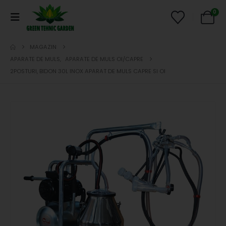
0
MAGAZIN
APARATE DE MULS
,
APARATE DE MULS OI/CAPRE
2POSTURI, BIDON 30L INOX APARAT DE MULS CAPRE SI OI