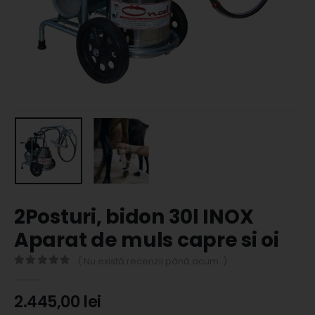
2Posturi, bidon 30l INOX
Aparat de muls capre si oi
( Nu există recenzii până acum. )
0
out of 5
2.445,00
lei