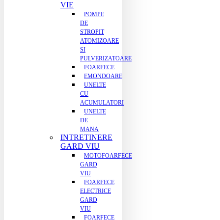
VIE
POMPE
DE
STROPIT
ATOMIZOARE
SI
PULVERIZATOARE
FOARFECE
EMONDOARE
UNELTE
CU
ACUMULATORI
UNELTE
DE
MANA
INTRETINERE
GARD VIU
MOTOFOARFECE
GARD
VIU
FOARFECE
ELECTRICE
GARD
VIU
FOARFECE