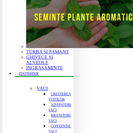
TURBA SI PAMANT
GHIVECE SI
ALVEOLE
INGRASAMINTE
ZOOTEHNIE
VACI
CRESTEREA
VITEILOR
ADAPATORI
VACI
HRANITORI
VACI
CONTENTIE
VACI