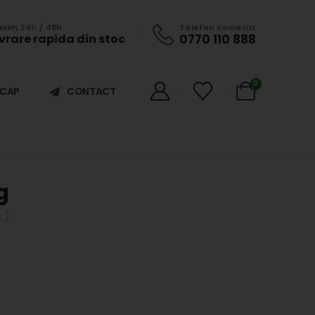
xim 24h / 48h
Telefon comenzi
ivrare rapida din stoc
0770 110 888
0
ICAP
CONTACT
g
 )