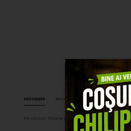
DESCRIERE
INFORMAȚII SUPLIMENTARE
RECEN
Fie că sunt folosite pentru despicarea buștenilor sa