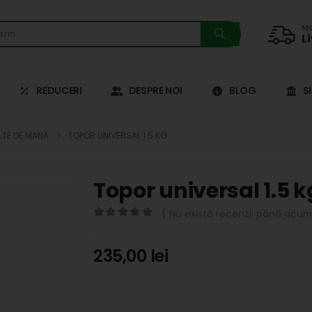
Ma
L
REDUCERI
DESPRE NOI
BLOG
S
LTE DE MANA
TOPOR UNIVERSAL 1.5 KG
Topor universal 1.5 k
( Nu există recenzii până acum.
0
out of 5
235,00
lei