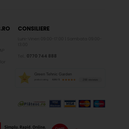
.RO
CONSILIERE
Luni-Vineri 09:00-17:00 | Sambata 09:00-
13:00
AP
Tel.:
0770 744 888
lor
Green Tehnic Garden
268 reviews
product rating
4.66 / 5