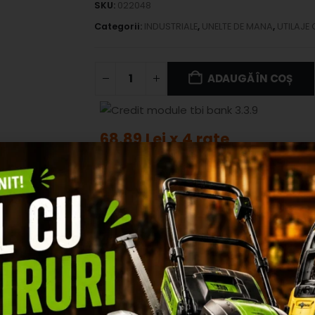
SKU:
022048
Categorii:
INDUSTRIALE
,
UNELTE DE MANA
,
UTILAJE
ADAUGĂ ÎN COȘ
68.89 Lei x 4 rate
ADAUGA IN WI
ZII (0)
u crengilor subțiri, aceste topoare reprezintă o necesitate absol