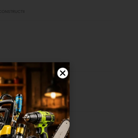
 CONSTRUCTII
SHLIST
ută pentru iarnă!